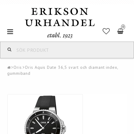
0
Oris
Oris Aquis Date 36,5 svart och diamant index,
gummiband